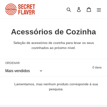
Pular
para
Pesquisar
Iniciar sessão
Carrinho
o
Conteúdo
C
Acessórios de Cozinha
o
Seleção de acessórios de cozinha para levar os seus
l
cozinhados ao próximo nível.
e
ORDENAR
ç
0 itens
ã
o
Lamentamos, mas nenhum produto corresponde à sua
pesquisa.
: